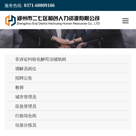
0371-60809106
服务热线:
非诉讼纠纷化解司法辅助岗
调解员岗位
招聘公告
教师
城市管理员
应急管理员
行政综合岗
垃圾分拣员